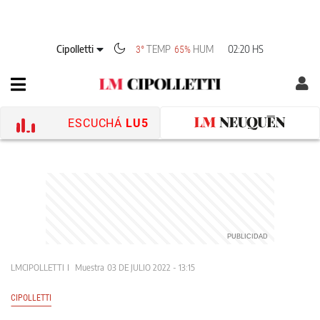
Cipolletti
TEMP
HUM
02:20 HS
3°
65%
ESCUCHÁ
LU5
LMCIPOLLETTI
Muestra
03 DE JULIO 2022 - 13:15
CIPOLLETTI