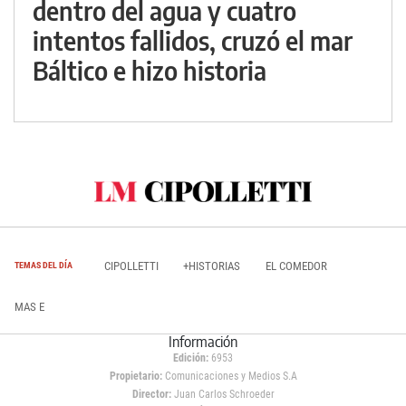
dentro del agua y cuatro
intentos fallidos, cruzó el mar
Báltico e hizo historia
CIPOLLETTI
+HISTORIAS
EL COMEDOR
TEMAS DEL DÍA
MAS E
Información
Edición:
6953
Propietario:
Comunicaciones y Medios S.A
Director:
Juan Carlos Schroeder