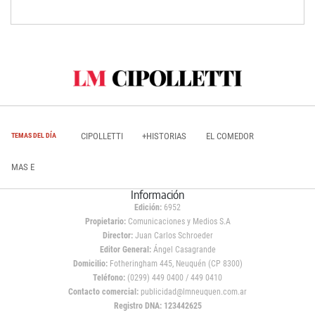
CIPOLLETTI
+HISTORIAS
EL COMEDOR
TEMAS DEL DÍA
MAS E
Información
Edición:
6952
Propietario:
Comunicaciones y Medios S.A
Director:
Juan Carlos Schroeder
Editor General:
Ángel Casagrande
Domicilio:
Fotheringham 445, Neuquén (CP 8300)
Teléfono:
(0299) 449 0400 / 449 0410
Contacto comercial:
publicidad@lmneuquen.com.ar
Registro DNA: 123442625