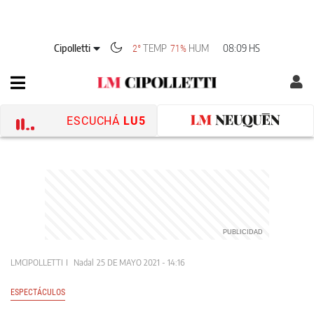
Cipolletti
TEMP
HUM
08:09 HS
2°
71%
ESCUCHÁ
LU5
LMCIPOLLETTI
Nadal
25 DE MAYO 2021 - 14:16
ESPECTÁCULOS