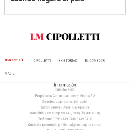
CIPOLLETTI
+HISTORIAS
EL COMEDOR
TEMAS DEL DÍA
MAS E
Información
Edición:
6950
Propietario:
Comunicaciones y Medios S.A
Director:
Juan Carlos Schroeder
Editor General:
Ángel Casagrande
Domicilio:
Fotheringham 445, Neuquén (CP 8300)
Teléfono:
(0299) 449 0400 / 449 0410
Contacto comercial:
publicidad@lmneuquen.com.ar