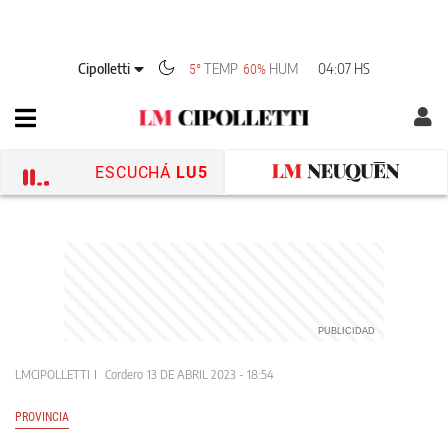
Cipolletti
TEMP
HUM
04:07 HS
5°
60%
ESCUCHÁ
LU5
LMCIPOLLETTI
Cordero
13 DE ABRIL 2023 - 18:54
PROVINCIA