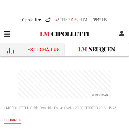
Cipolletti
TEMP
HUM
09:19 HS
4°
51%
ESCUCHÁ
LU5
LMCIPOLLETTI
Doble Femicidio En Las Ovejas
23 DE FEBRERO 2018 - 15:45
POLICIALES