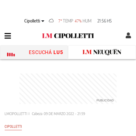
Cipolletti
TEMP
HUM
21:56 HS
7°
47%
ESCUCHÁ
LU5
LMCIPOLLETTI
Cabeza
09 DE MARZO 2022 - 21:59
CIPOLLETTI