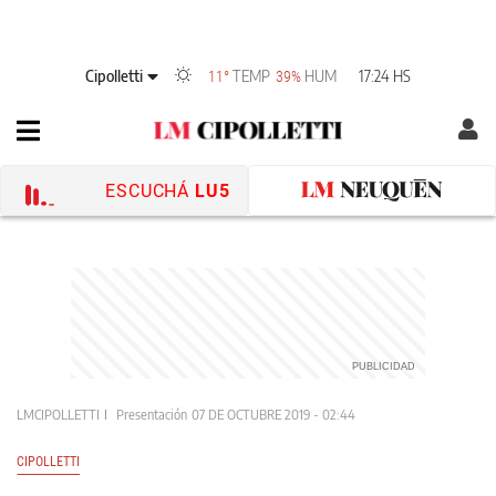
Cipolletti
TEMP
HUM
17:24 HS
11°
39%
ESCUCHÁ
LU5
LMCIPOLLETTI
Presentación
07 DE OCTUBRE 2019 - 02:44
CIPOLLETTI