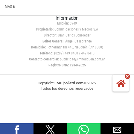
MAS E
Información
Edición:
6949
Propietario:
Comunicaciones y Medios S.A
Director:
Juan Carlos Schroeder
Editor General:
Ángel Casagrande
Domicilio:
Fotheringham 445, Neuquén (CP 8300)
Teléfono:
(0299) 449 0400 / 449 0410
Contacto comercial:
publicidad@lmneuquen.com.ar
Registro DNA: 123442625
Copyright
LMCipolletti.com
© 2026,
Todos los derechos reservados