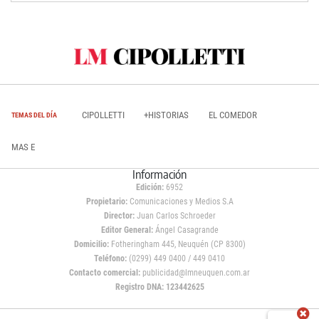
CIPOLLETTI
+HISTORIAS
EL COMEDOR
TEMAS DEL DÍA
MAS E
Información
Edición:
6952
Propietario:
Comunicaciones y Medios S.A
Director:
Juan Carlos Schroeder
Editor General:
Ángel Casagrande
Domicilio:
Fotheringham 445, Neuquén (CP 8300)
Teléfono:
(0299) 449 0400 / 449 0410
Contacto comercial:
publicidad@lmneuquen.com.ar
Registro DNA: 123442625