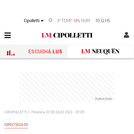
Cipolletti
TEMP
HUM
10:32 HS
3°
58%
ESCUCHÁ
LU5
LMCIPOLLETTI
Florencia
07 DE JULIO 2022 - 07:09
ESPECTÁCULOS