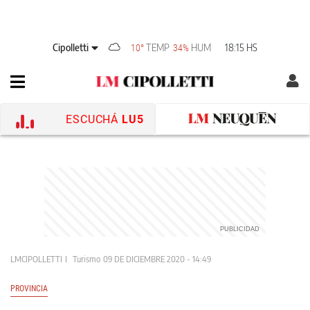
Cipolletti
TEMP
HUM
18:15 HS
10°
34%
ESCUCHÁ
LU5
LMCIPOLLETTI
Turismo
09 DE DICIEMBRE 2020 - 14:49
PROVINCIA