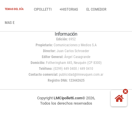
CIPOLLETTI
+HISTORIAS
EL COMEDOR
TEMAS DEL DÍA
MAS E
Información
Edición:
6952
Propietario:
Comunicaciones y Medios S.A
Director:
Juan Carlos Schroeder
Editor General:
Ángel Casagrande
Domicilio:
Fotheringham 445, Neuquén (CP 8300)
Teléfono:
(0299) 449 0400 / 449 0410
Contacto comercial:
publicidad@lmneuquen.com.ar
Registro DNA: 123442625
Copyright
LMCipolletti.com
© 2026,
Todos los derechos reservados