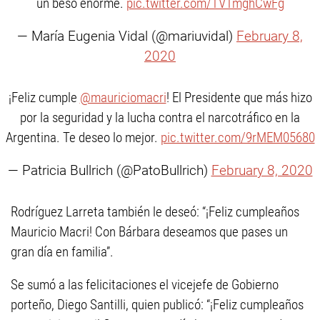
un beso enorme.
pic.twitter.com/TVTmghCwFg
— María Eugenia Vidal (@mariuvidal)
February 8,
2020
¡Feliz cumple
@mauriciomacri
! El Presidente que más hizo
por la seguridad y la lucha contra el narcotráfico en la
Argentina. Te deseo lo mejor.
pic.twitter.com/9rMEM05680
— Patricia Bullrich (@PatoBullrich)
February 8, 2020
Rodríguez Larreta también le deseó: “¡Feliz cumpleaños
Mauricio Macri! Con Bárbara deseamos que pases un
gran día en familia”.
Se sumó a las felicitaciones el vicejefe de Gobierno
porteño, Diego Santilli, quien publicó: “¡Feliz cumpleaños