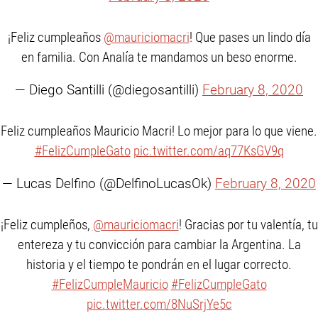
¡Feliz cumpleaños
@mauriciomacri
! Que pases un lindo día
en familia. Con Analía te mandamos un beso enorme.
— Diego Santilli (@diegosantilli)
February 8, 2020
Feliz cumpleaños Mauricio Macri! Lo mejor para lo que viene.
#FelizCumpleGato
pic.twitter.com/aq77KsGV9q
— Lucas Delfino (@DelfinoLucasOk)
February 8, 2020
¡Feliz cumpleños,
@mauriciomacri
! Gracias por tu valentía, tu
entereza y tu convicción para cambiar la Argentina. La
historia y el tiempo te pondrán en el lugar correcto.
#FelizCumpleMauricio
#FelizCumpleGato
pic.twitter.com/8NuSrjYe5c