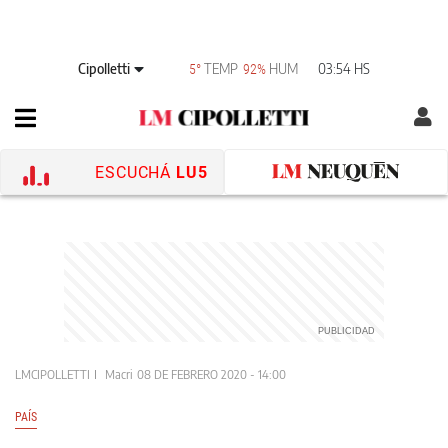
Cipolletti
TEMP
HUM
03:54 HS
5°
92%
ESCUCHÁ
LU5
LMCIPOLLETTI
Macri
08 DE FEBRERO 2020 - 14:00
PAÍS