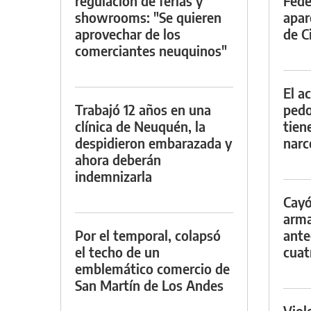
regulación de ferias y
Fede
showrooms: "Se quieren
apar
aprovechar de los
de Ci
comerciantes neuquinos"
El a
Trabajó 12 años en una
pedof
clínica de Neuquén, la
tien
despidieron embarazada y
narc
ahora deberán
indemnizarla
Cayó
arma
Por el temporal, colapsó
ante
el techo de un
cuat
emblemático comercio de
San Martín de Los Andes
Viol