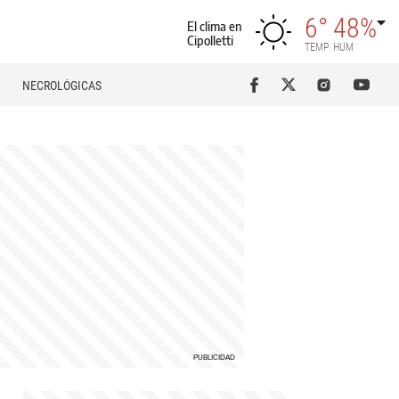
6°
48%
El clima en
Cipolletti
TEMP
HUM
NECROLÓGICAS