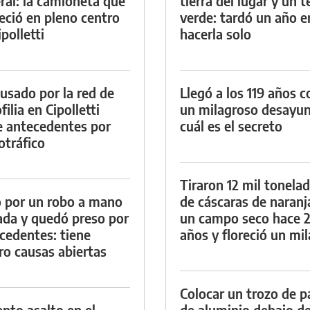
ral: la camioneta que
tierra del lugar y un 
eció en pleno centro
verde: tardó un año e
polletti
hacerla solo
cusado por la red de
Llegó a los 119 años c
ilia en Cipolletti
un milagroso desayun
e antecedentes por
cuál es el secreto
otráfico
Tiraron 12 mil tonela
 por un robo a mano
de cáscaras de naranj
da y quedó preso por
un campo seco hace 
cedentes: tiene
años y floreció un mi
ro causas abiertas
Colocar un trozo de p
ento asalto en el
de aluminio debajo de