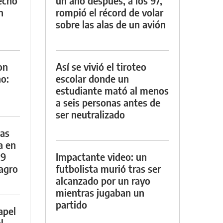
techo
un año después, a los 97,
n
rompió el récord de volar
sobre las alas de un avión
on
Así se vivió el tiroteo
o:
escolar donde un
estudiante mató al menos
a seis personas antes de
ser neutralizado
das
a en
29
Impactante video: un
lagro
futbolista murió tras ser
alcanzado por un rayo
mientras jugaban un
partido
apel
l