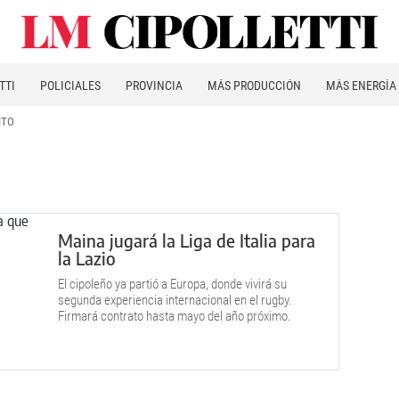
TTI
POLICIALES
PROVINCIA
MÁS PRODUCCIÓN
MÁS ENERGÍA
ITO
Maina jugará la Liga de Italia para
la Lazio
El cipoleño ya partió a Europa, donde vivirá su
segunda experiencia internacional en el rugby.
Firmará contrato hasta mayo del año próximo.