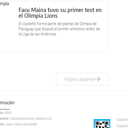
Facu Maina tuvo su primer test en
el Olimpia Lions
El cipoleño formó parte del plantel de Olimpia de
Paraguay que disputó el primer amistoso antes de
la Liga de las Américas.
Página siguiente
ormación
ón:
6949
etario:
Comunicaciones y Medios S.A
Cipollet
tor:
Juan Carlos Schroeder
Deporte