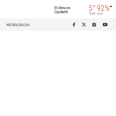
5°
92%
El clima en
Cipolletti
TEMP
HUM
NECROLÓGICAS