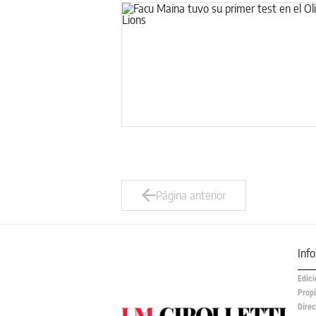
Página anterior
Inf
Edici
Propi
Direc