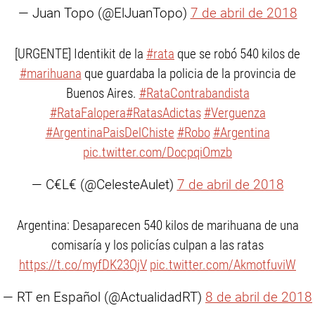
— Juan Topo (@ElJuanTopo)
7 de abril de 2018
[URGENTE] Identikit de la
#rata
que se robó 540 kilos de
#marihuana
que guardaba la policia de la provincia de
Buenos Aires.
#RataContrabandista
#RataFalopera
#RatasAdictas
#Verguenza
#ArgentinaPaisDelChiste
#Robo
#Argentina
pic.twitter.com/DocpqiOmzb
— C€L€ (@CelesteAulet)
7 de abril de 2018
Argentina: Desaparecen 540 kilos de marihuana de una
comisaría y los policías culpan a las ratas
https://t.co/myfDK23QjV
pic.twitter.com/AkmotfuviW
— RT en Español (@ActualidadRT)
8 de abril de 2018