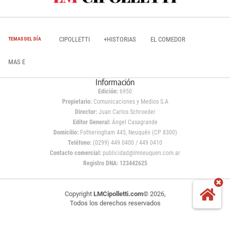
CIPOLLETTI
+HISTORIAS
EL COMEDOR
TEMAS DEL DÍA
MAS E
Información
Edición:
6950
Propietario:
Comunicaciones y Medios S.A
Director:
Juan Carlos Schroeder
Editor General:
Ángel Casagrande
Domicilio:
Fotheringham 445, Neuquén (CP 8300)
Teléfono:
(0299) 449 0400 / 449 0410
Contacto comercial:
publicidad@lmneuquen.com.ar
Registro DNA: 123442625
Copyright
LMCipolletti.com
© 2026,
Todos los derechos reservados