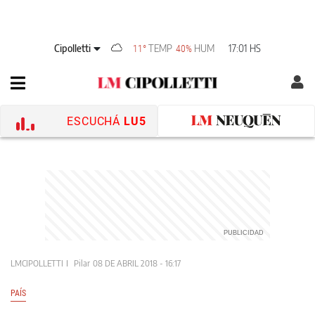
Cipolletti
TEMP
HUM
17:01 HS
11°
40%
ESCUCHÁ
LU5
LMCIPOLLETTI
Pilar
08 DE ABRIL 2018 - 16:17
PAÍS