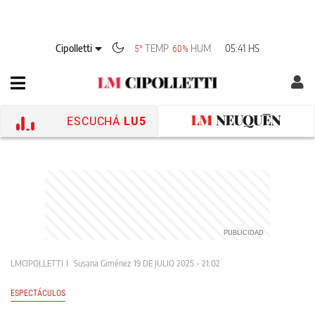
Cipolletti
TEMP
HUM
05:41 HS
5°
60%
ESCUCHÁ
LU5
LMCIPOLLETTI
Susana Giménez
19 DE JULIO 2025 - 21:02
ESPECTÁCULOS