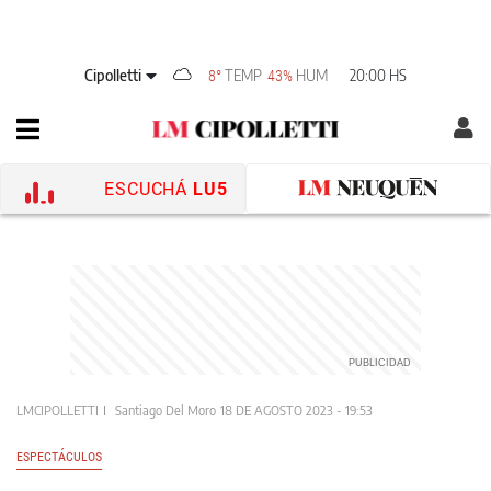
Cipolletti
TEMP
HUM
20:00 HS
8°
43%
ESCUCHÁ
LU5
LMCIPOLLETTI
Santiago Del Moro
18 DE AGOSTO 2023 - 19:53
ESPECTÁCULOS