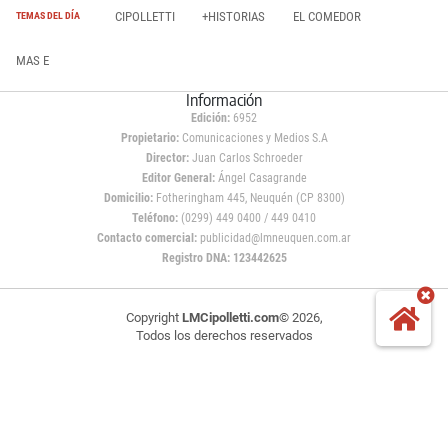
CIPOLLETTI
+HISTORIAS
EL COMEDOR
TEMAS DEL DÍA
MAS E
Información
Edición:
6952
Propietario:
Comunicaciones y Medios S.A
Director:
Juan Carlos Schroeder
Editor General:
Ángel Casagrande
Domicilio:
Fotheringham 445, Neuquén (CP 8300)
Teléfono:
(0299) 449 0400 / 449 0410
Contacto comercial:
publicidad@lmneuquen.com.ar
Registro DNA: 123442625
Copyright
LMCipolletti.com
© 2026,
Todos los derechos reservados