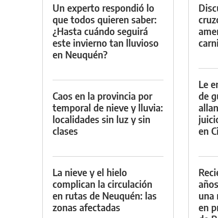
Un experto respondió lo
Discu
que todos quieren saber:
cruz
¿Hasta cuándo seguirá
amen
este invierno tan lluvioso
carn
en Neuquén?
Le e
Caos en la provincia por
de g
temporal de nieve y lluvia:
alla
localidades sin luz y sin
juic
clases
en Ci
La nieve y el hielo
Reci
complican la circulación
años
en rutas de Neuquén: las
una 
zonas afectadas
en p