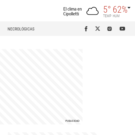
5°
62%
El clima en
Cipolletti
TEMP
HUM
NECROLÓGICAS