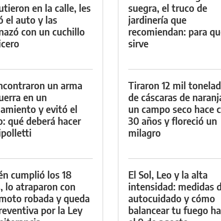
tieron en la calle, les
suegra, el truco de
ó el auto y las
jardinería que
azó con un cuchillo
recomiendan: para qu
icero
sirve
ncontraron un arma
Tiraron 12 mil tonela
uerra en un
de cáscaras de naranj
namiento y evitó el
un campo seco hace c
io: qué deberá hacer
30 años y floreció un
polletti
milagro
én cumplió los 18
El Sol, Leo y la alta
, lo atraparon con
intensidad: medidas 
moto robada y queda
autocuidado y cómo
reventiva por la Ley
balancear tu fuego h