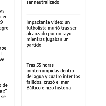
ser neutralizado
das
a en
29
Impactante video: un
lagro
futbolista murió tras ser
alcanzado por un rayo
mientras jugaban un
partido
apel
l
rve
Tras 55 horas
ininterrumpidas dentro
del agua y cuatro intentos
fallidos, cruzó el mar
o de
Báltico e hizo historia
gre"
 se