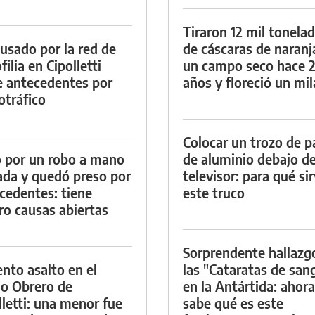
Tiraron 12 mil tonela
cusado por la red de
de cáscaras de naranj
ilia en Cipolletti
un campo seco hace 
e antecedentes por
años y floreció un mi
otráfico
Colocar un trozo de p
 por un robo a mano
de aluminio debajo de
da y quedó preso por
televisor: para qué si
cedentes: tiene
este truco
ro causas abiertas
Sorprendente hallazg
ento asalto en el
las "Cataratas de san
io Obrero de
en la Antártida: ahora
lletti: una menor fue
sabe qué es este