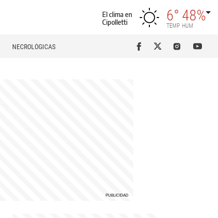
6°
48%
El clima en
Cipolletti
TEMP
HUM
NECROLÓGICAS