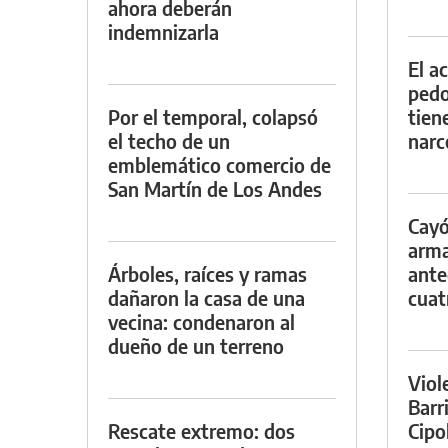
ahora deberán
indemnizarla
El a
pedof
Por el temporal, colapsó
tien
el techo de un
narc
emblemático comercio de
San Martín de Los Andes
Cayó
arma
Árboles, raíces y ramas
ante
dañaron la casa de una
cuat
vecina: condenaron al
dueño de un terreno
Viol
Barr
Rescate extremo: dos
Cipo