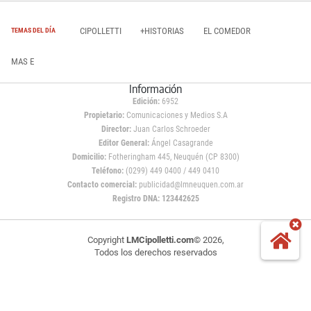
CIPOLLETTI
+HISTORIAS
EL COMEDOR
TEMAS DEL DÍA
MAS E
Información
Edición:
6952
Propietario:
Comunicaciones y Medios S.A
Director:
Juan Carlos Schroeder
Editor General:
Ángel Casagrande
Domicilio:
Fotheringham 445, Neuquén (CP 8300)
Teléfono:
(0299) 449 0400 / 449 0410
Contacto comercial:
publicidad@lmneuquen.com.ar
Registro DNA: 123442625
Copyright
LMCipolletti.com
© 2026,
Todos los derechos reservados