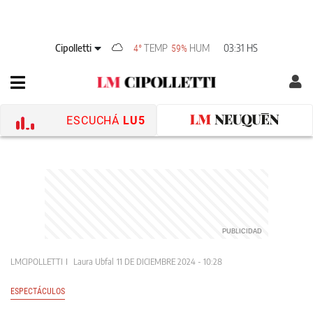
Cipolletti
TEMP
HUM
03:31 HS
4°
59%
ESCUCHÁ
LU5
LMCIPOLLETTI
Laura Ubfal
11 DE DICIEMBRE 2024 - 10:28
ESPECTÁCULOS