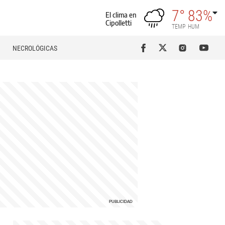
7°
83%
El clima en
Cipolletti
TEMP
HUM
NECROLÓGICAS