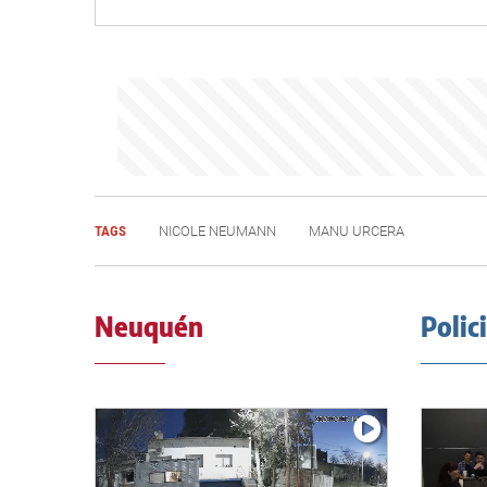
TAGS
NICOLE NEUMANN
MANU URCERA
Neuquén
Polic