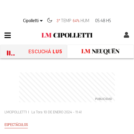
Cipolletti
TEMP
HUM
05:48 HS
3°
64%
ESCUCHÁ
LU5
LMCIPOLLETTI
La Tora
10 DE ENERO 2024 - 11:41
ESPECTÁCULOS