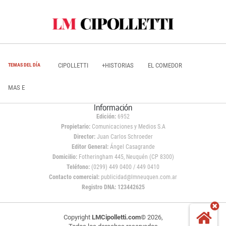
CIPOLLETTI
+HISTORIAS
EL COMEDOR
TEMAS DEL DÍA
MAS E
Información
Edición:
6952
Propietario:
Comunicaciones y Medios S.A
Director:
Juan Carlos Schroeder
Editor General:
Ángel Casagrande
Domicilio:
Fotheringham 445, Neuquén (CP 8300)
Teléfono:
(0299) 449 0400 / 449 0410
Contacto comercial:
publicidad@lmneuquen.com.ar
Registro DNA: 123442625
Copyright
LMCipolletti.com
© 2026,