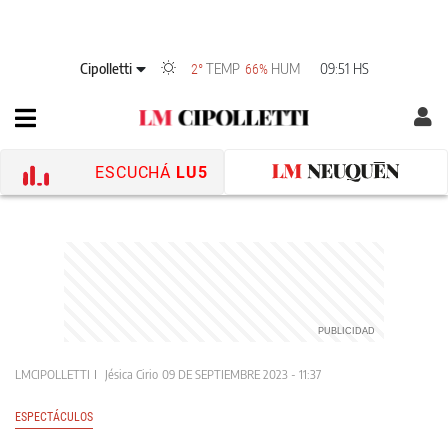
Cipolletti
TEMP
HUM
09:51 HS
2°
66%
ESCUCHÁ
LU5
LMCIPOLLETTI
Jésica Cirio
09 DE SEPTIEMBRE 2023 - 11:37
ESPECTÁCULOS