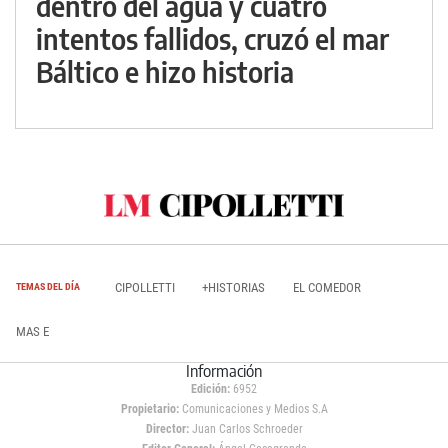
dentro del agua y cuatro
intentos fallidos, cruzó el mar
Báltico e hizo historia
CIPOLLETTI
+HISTORIAS
EL COMEDOR
TEMAS DEL DÍA
MAS E
Información
Edición:
6952
Propietario:
Comunicaciones y Medios S.A
Director:
Juan Carlos Schroeder