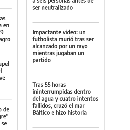
a seis personas antes de
ser neutralizado
das
a en
29
Impactante video: un
lagro
futbolista murió tras ser
alcanzado por un rayo
mientras jugaban un
partido
apel
l
rve
Tras 55 horas
ininterrumpidas dentro
del agua y cuatro intentos
fallidos, cruzó el mar
o de
Báltico e hizo historia
gre"
 se