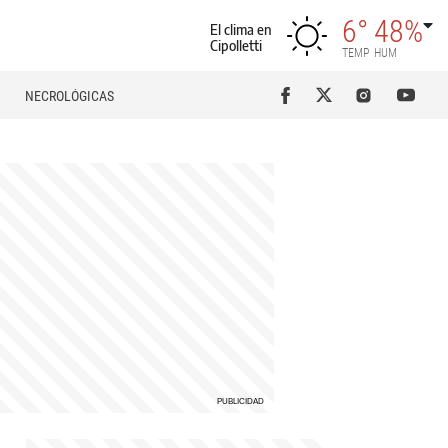
6°
48%
El clima en
Cipolletti
TEMP
HUM
NECROLÓGICAS