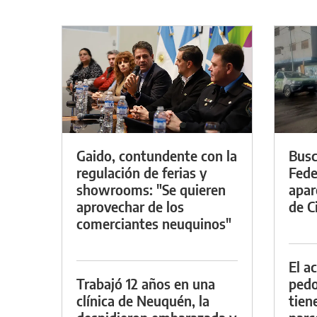
Gaido, contundente con la
Busc
regulación de ferias y
Fede
showrooms: "Se quieren
apar
aprovechar de los
de Ci
comerciantes neuquinos"
El a
Trabajó 12 años en una
pedof
clínica de Neuquén, la
tien