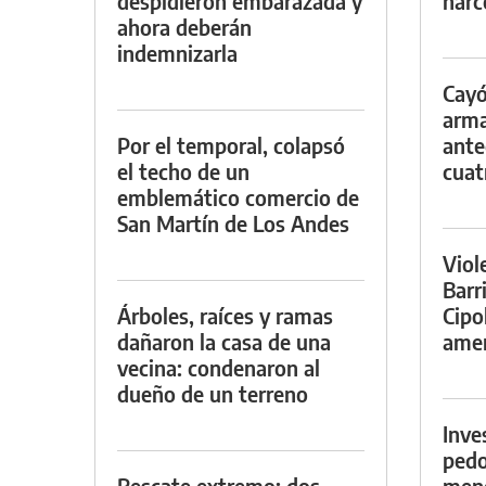
despidieron embarazada y
narc
ahora deberán
indemnizarla
Cayó
arma
Por el temporal, colapsó
ante
el techo de un
cuat
emblemático comercio de
San Martín de Los Andes
Viol
Barr
Árboles, raíces y ramas
Cipo
dañaron la casa de una
amen
vecina: condenaron al
dueño de un terreno
Inve
pedo
Rescate extremo: dos
meno