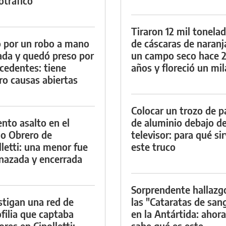
otráfico
Tiraron 12 mil tonela
 por un robo a mano
de cáscaras de naranj
da y quedó preso por
un campo seco hace 
cedentes: tiene
años y floreció un mi
ro causas abiertas
Colocar un trozo de p
ento asalto en el
de aluminio debajo de
io Obrero de
televisor: para qué si
lletti: una menor fue
este truco
azada y encerrada
Sorprendente hallazg
stigan una red de
las "Cataratas de san
filia que captaba
en la Antártida: ahora
res en Cipolletti:
sabe qué es este