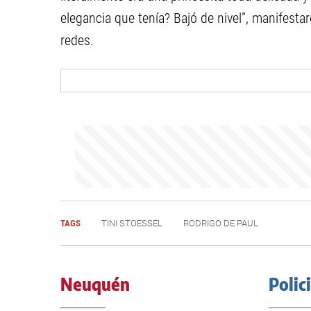
elegancia que tenía? Bajó de nivel”, manifest
redes.
TAGS
TINI STOESSEL
RODRIGO DE PAUL
Neuquén
Polic