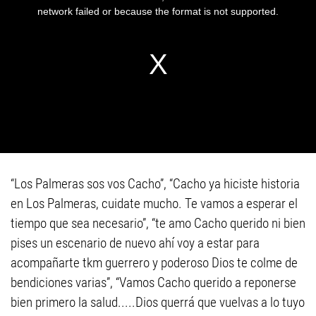
“Los Palmeras sos vos Cacho”, “Cacho ya hiciste historia
en Los Palmeras, cuidate mucho. Te vamos a esperar el
tiempo que sea necesario”, “te amo Cacho querido ni bien
pises un escenario de nuevo ahí voy a estar para
acompañarte tkm guerrero y poderoso Dios te colme de
bendiciones varias”, “Vamos Cacho querido a reponerse
bien primero la salud.....Dios querrá que vuelvas a lo tuyo