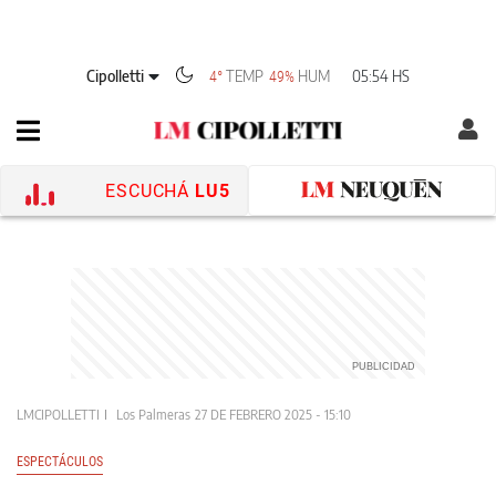
Cipolletti
TEMP
HUM
05:54 HS
4°
49%
ESCUCHÁ
LU5
LMCIPOLLETTI
Los Palmeras
27 DE FEBRERO 2025 - 15:10
ESPECTÁCULOS