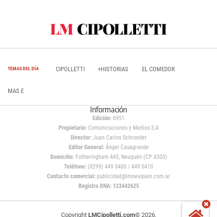
CIPOLLETTI
+HISTORIAS
EL COMEDOR
TEMAS DEL DÍA
MAS E
Información
Edición:
6951
Propietario:
Comunicaciones y Medios S.A
Director:
Juan Carlos Schroeder
Editor General:
Ángel Casagrande
Domicilio:
Fotheringham 445, Neuquén (CP 8300)
Teléfono:
(0299) 449 0400 / 449 0410
Contacto comercial:
publicidad@lmneuquen.com.ar
Registro DNA: 123442625
Copyright
LMCipolletti.com
© 2026,