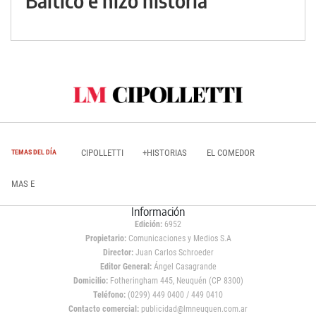
Báltico e hizo historia
CIPOLLETTI
+HISTORIAS
EL COMEDOR
TEMAS DEL DÍA
MAS E
Información
Edición:
6952
Propietario:
Comunicaciones y Medios S.A
Director:
Juan Carlos Schroeder
Editor General:
Ángel Casagrande
Domicilio:
Fotheringham 445, Neuquén (CP 8300)
Teléfono:
(0299) 449 0400 / 449 0410
Contacto comercial:
publicidad@lmneuquen.com.ar