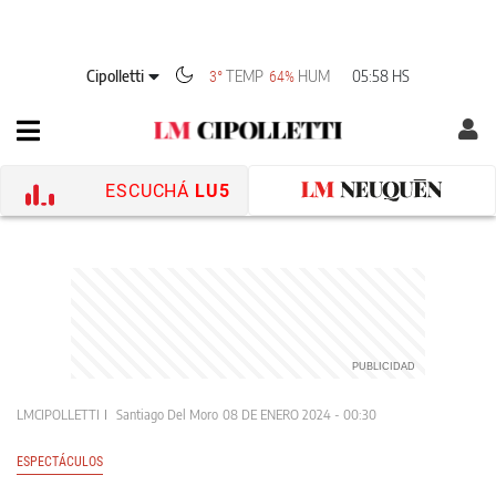
Cipolletti
TEMP
HUM
05:58 HS
3°
64%
ESCUCHÁ
LU5
LMCIPOLLETTI
Santiago Del Moro
08 DE ENERO 2024 - 00:30
ESPECTÁCULOS