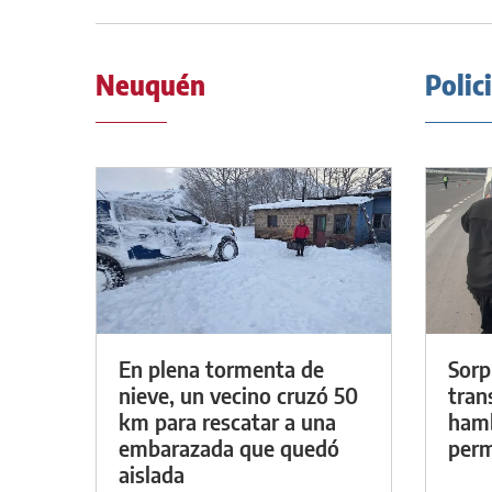
Neuquén
Polic
En plena tormenta de
Sorp
nieve, un vecino cruzó 50
tran
km para rescatar a una
hamb
embarazada que quedó
perm
aislada