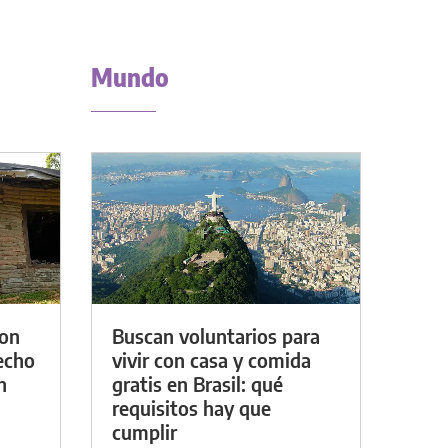
Mundo
con
Buscan voluntarios para
techo
vivir con casa y comida
n
gratis en Brasil: qué
requisitos hay que
cumplir