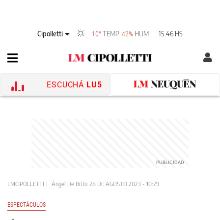
Cipolletti
TEMP
HUM
15:46 HS
10°
42%
ESCUCHÁ
LU5
LMCIPOLLETTI
Ángel De Brito
28 DE AGOSTO 2023 - 10:29
ESPECTÁCULOS