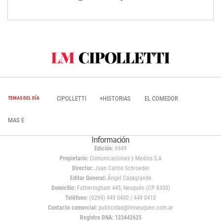
CIPOLLETTI
+HISTORIAS
EL COMEDOR
TEMAS DEL DÍA
MAS E
Información
Edición:
6949
Propietario:
Comunicaciones y Medios S.A
Director:
Juan Carlos Schroeder
Editor General:
Ángel Casagrande
Domicilio:
Fotheringham 445, Neuquén (CP 8300)
Teléfono:
(0299) 449 0400 / 449 0410
Contacto comercial:
publicidad@lmneuquen.com.ar
Registro DNA: 123442625