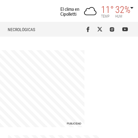
11°
32%
El clima en
Cipolletti
TEMP
HUM
NECROLÓGICAS