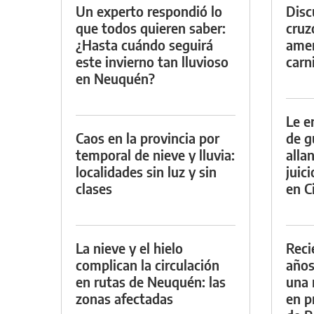
Un experto respondió lo
Discu
que todos quieren saber:
cruz
¿Hasta cuándo seguirá
amen
este invierno tan lluvioso
carn
en Neuquén?
Le e
Caos en la provincia por
de g
temporal de nieve y lluvia:
alla
localidades sin luz y sin
juic
clases
en Ci
La nieve y el hielo
Reci
complican la circulación
años
en rutas de Neuquén: las
una 
zonas afectadas
en p