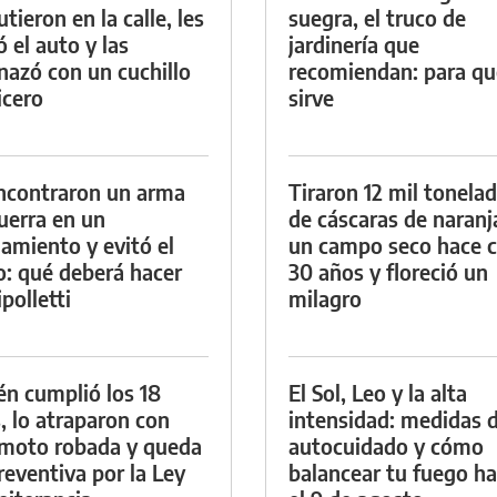
tieron en la calle, les
suegra, el truco de
ó el auto y las
jardinería que
azó con un cuchillo
recomiendan: para qu
icero
sirve
ncontraron un arma
Tiraron 12 mil tonela
uerra en un
de cáscaras de naranj
namiento y evitó el
un campo seco hace c
io: qué deberá hacer
30 años y floreció un
polletti
milagro
én cumplió los 18
El Sol, Leo y la alta
, lo atraparon con
intensidad: medidas 
moto robada y queda
autocuidado y cómo
reventiva por la Ley
balancear tu fuego h