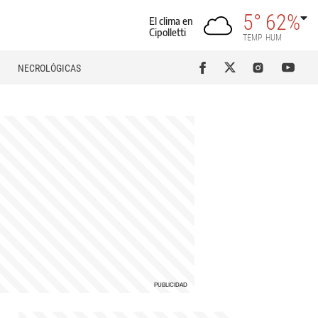
5°
62%
El clima en
Cipolletti
TEMP
HUM
NECROLÓGICAS