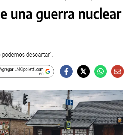
de una guerra nuclear
lo podemos descartar".
Agregar LMCipolletti.com
en