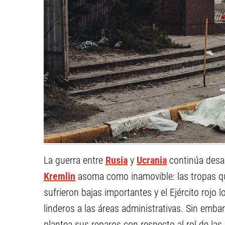
La guerra entre
Rusia
y
Ucrania
continúa desar
Kremlin
asoma como inamovible: las tropas qu
sufrieron bajas importantes y el Ejército rojo l
linderos a las áreas administrativas. Sin embar
plantea sus reparos con respecto al rol de las