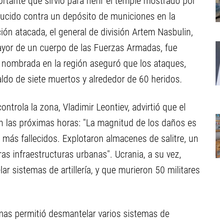
rtante que sirvió para herir el temple mostrado por
ucido contra un depósito de municiones en la
ión atacada, el general de división Artem Nasbulin,
or de un cuerpo de las Fuerzas Armadas, fue
 nombrada en la región aseguró que los ataques,
ldo de siete muertos y alrededor de 60 heridos.
controla la zona, Vladimir Leontiev, advirtió que el
 las próximas horas: "La magnitud de los daños es
ás fallecidos. Explotaron almacenes de salitre, un
tras infraestructuras urbanas". Ucrania, a su vez,
ar sistemas de artillería, y que murieron 50 militares
as permitió desmantelar varios sistemas de