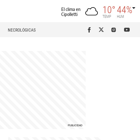
10°
44%
El clima en
Cipolletti
TEMP
HUM
NECROLÓGICAS