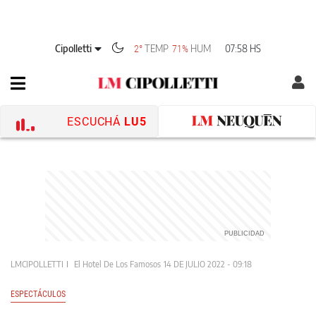
Cipolletti
TEMP
HUM
07:58 HS
2°
71%
ESCUCHÁ
LU5
LMCIPOLLETTI
El Hotel De Los Famosos
14 DE JULIO 2022 - 09:18
ESPECTÁCULOS