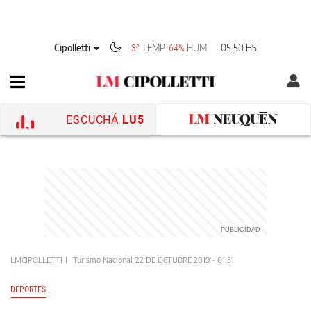
Cipolletti
TEMP
HUM
05:50 HS
3°
64%
ESCUCHÁ
LU5
LMCIPOLLETTI
Turismo Nacional
22 DE OCTUBRE 2019 - 01:51
DEPORTES