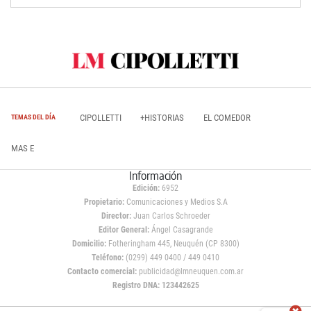
CIPOLLETTI
+HISTORIAS
EL COMEDOR
TEMAS DEL DÍA
MAS E
Información
Edición:
6952
Propietario:
Comunicaciones y Medios S.A
Director:
Juan Carlos Schroeder
Editor General:
Ángel Casagrande
Domicilio:
Fotheringham 445, Neuquén (CP 8300)
Teléfono:
(0299) 449 0400 / 449 0410
Contacto comercial:
publicidad@lmneuquen.com.ar
Registro DNA: 123442625