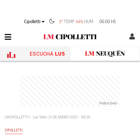
Cipolletti
TEMP
HUM
06:00 HS
3°
64%
ESCUCHÁ
LU5
LMCIPOLLETTI
Los Tekis
21 DE ENERO 2023 - 08:26
CIPOLLETTI