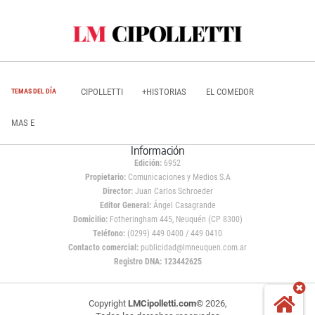
CIPOLLETTI
+HISTORIAS
EL COMEDOR
TEMAS DEL DÍA
MAS E
Información
Edición:
6952
Propietario:
Comunicaciones y Medios S.A
Director:
Juan Carlos Schroeder
Editor General:
Ángel Casagrande
Domicilio:
Fotheringham 445, Neuquén (CP 8300)
Teléfono:
(0299) 449 0400 / 449 0410
Contacto comercial:
publicidad@lmneuquen.com.ar
Registro DNA: 123442625
Copyright
LMCipolletti.com
© 2026,