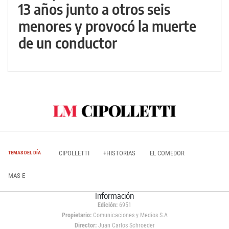
13 años junto a otros seis
menores y provocó la muerte
de un conductor
CIPOLLETTI
+HISTORIAS
EL COMEDOR
TEMAS DEL DÍA
MAS E
Información
Edición:
6951
Propietario:
Comunicaciones y Medios S.A
Director:
Juan Carlos Schroeder