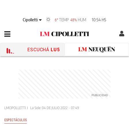
Cipolletti
TEMP
HUM
10:54 HS
6°
48%
ESCUCHÁ
LU5
LMCIPOLLETTI
La Sole
04 DE JULIO 2022 - 07:49
ESPECTÁCULOS