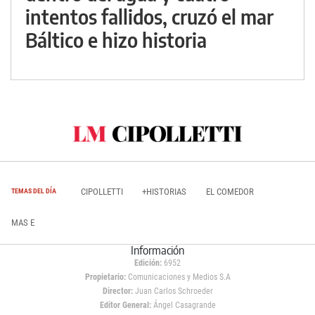
intentos fallidos, cruzó el mar
Báltico e hizo historia
CIPOLLETTI
+HISTORIAS
EL COMEDOR
TEMAS DEL DÍA
MAS E
Información
Edición:
6952
Propietario:
Comunicaciones y Medios S.A
Director:
Juan Carlos Schroeder
Editor General:
Ángel Casagrande