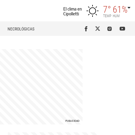
7°
61%
El clima en
Cipolletti
TEMP
HUM
NECROLÓGICAS