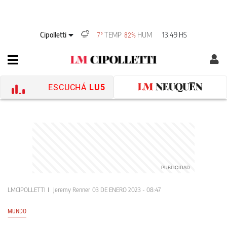
Cipolletti
TEMP
HUM
13:49 HS
7°
82%
ESCUCHÁ
LU5
LMCIPOLLETTI
Jeremy Renner
03 DE ENERO 2023 - 08:47
MUNDO