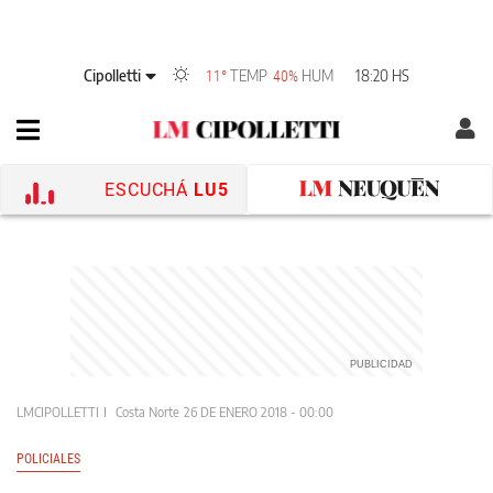
Cipolletti
TEMP
HUM
18:20 HS
11°
40%
ESCUCHÁ
LU5
LMCIPOLLETTI
Costa Norte
26 DE ENERO 2018 - 00:00
POLICIALES