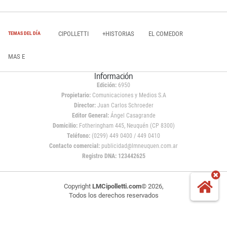
CIPOLLETTI
+HISTORIAS
EL COMEDOR
TEMAS DEL DÍA
MAS E
Información
Edición:
6950
Propietario:
Comunicaciones y Medios S.A
Director:
Juan Carlos Schroeder
Editor General:
Ángel Casagrande
Domicilio:
Fotheringham 445, Neuquén (CP 8300)
Teléfono:
(0299) 449 0400 / 449 0410
Contacto comercial:
publicidad@lmneuquen.com.ar
Registro DNA: 123442625
Copyright
LMCipolletti.com
© 2026,
Todos los derechos reservados