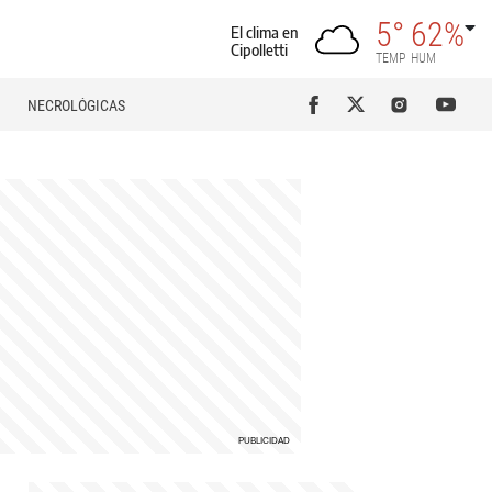
5°
62%
El clima en
Cipolletti
TEMP
HUM
NECROLÓGICAS