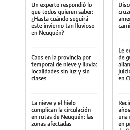
Un experto respondió lo
Discu
que todos quieren saber:
cruz
¿Hasta cuándo seguirá
amen
este invierno tan lluvioso
carn
en Neuquén?
Le e
Caos en la provincia por
de g
temporal de nieve y lluvia:
alla
localidades sin luz y sin
juic
clases
en Ci
La nieve y el hielo
Reci
complican la circulación
años
en rutas de Neuquén: las
una 
zonas afectadas
en p