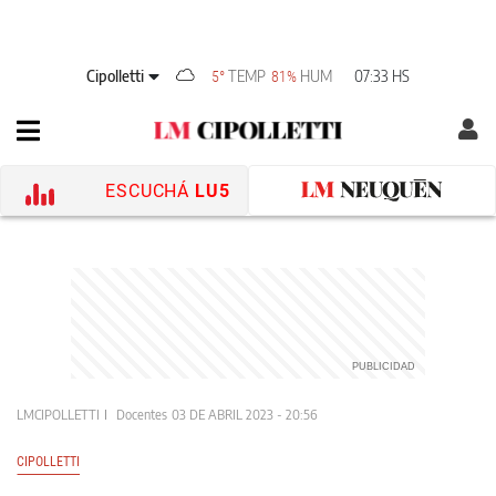
Cipolletti
TEMP
HUM
07:33 HS
5°
81%
ESCUCHÁ
LU5
LMCIPOLLETTI
Docentes
03 DE ABRIL 2023 - 20:56
CIPOLLETTI