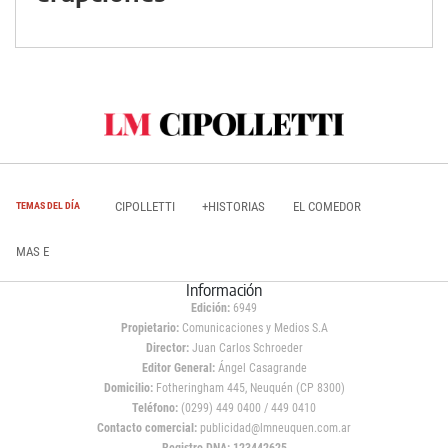
CIPOLLETTI
+HISTORIAS
EL COMEDOR
TEMAS DEL DÍA
MAS E
Información
Edición:
6949
Propietario:
Comunicaciones y Medios S.A
Director:
Juan Carlos Schroeder
Editor General:
Ángel Casagrande
Domicilio:
Fotheringham 445, Neuquén (CP 8300)
Teléfono:
(0299) 449 0400 / 449 0410
Contacto comercial:
publicidad@lmneuquen.com.ar