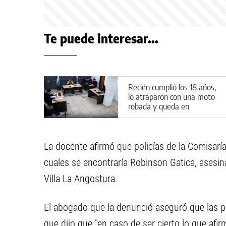
Te puede interesar...
Recién cumplió los 18 años,
lo atraparon con una moto
robada y queda en
preventiva por la Ley de
Reiterancia
La docente afirmó que policías de la Comisarí
cuales se encontraría Robinson Gatica, asesina
Villa La Angostura.
El abogado que la denunció aseguró que las p
que dijo que "en caso de ser cierto lo que afi