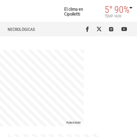
5°
90%
El clima en
Cipolletti
TEMP
HUM
NECROLÓGICAS