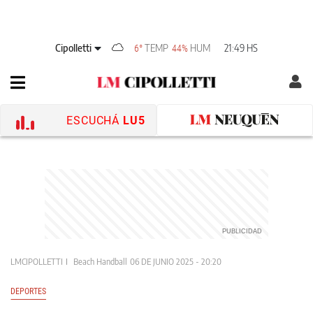
Cipolletti
TEMP
HUM
21:49 HS
6°
44%
ESCUCHÁ
LU5
LMCIPOLLETTI
Beach Handball
06 DE JUNIO 2025 - 20:20
DEPORTES