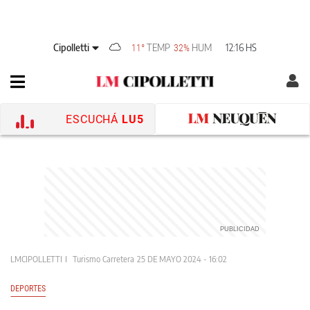
Cipolletti
TEMP
HUM
12:16 HS
11°
32%
ESCUCHÁ
LU5
LMCIPOLLETTI
Turismo Carretera
25 DE MAYO 2024 - 16:02
DEPORTES