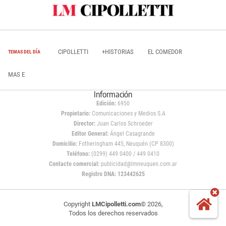
CIPOLLETTI
+HISTORIAS
EL COMEDOR
TEMAS DEL DÍA
MAS E
Información
Edición:
6950
Propietario:
Comunicaciones y Medios S.A
Director:
Juan Carlos Schroeder
Editor General:
Ángel Casagrande
Domicilio:
Fotheringham 445, Neuquén (CP 8300)
Teléfono:
(0299) 449 0400 / 449 0410
Contacto comercial:
publicidad@lmneuquen.com.ar
Registro DNA: 123442625
Copyright
LMCipolletti.com
© 2026,
Todos los derechos reservados