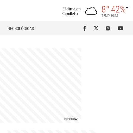
8°
42%
El clima en
Cipolletti
TEMP
HUM
NECROLÓGICAS