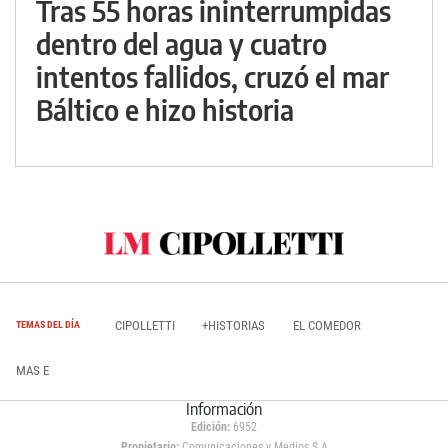
Tras 55 horas ininterrumpidas
dentro del agua y cuatro
intentos fallidos, cruzó el mar
Báltico e hizo historia
CIPOLLETTI
+HISTORIAS
EL COMEDOR
TEMAS DEL DÍA
MAS E
Información
Edición:
6952
Propietario:
Comunicaciones y Medios S.A