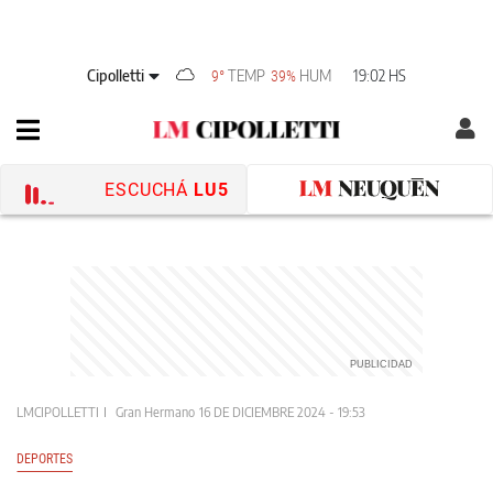
Cipolletti
TEMP
HUM
19:02 HS
9°
39%
ESCUCHÁ
LU5
LMCIPOLLETTI
Gran Hermano
16 DE DICIEMBRE 2024 - 19:53
DEPORTES