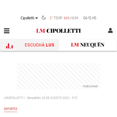
Cipolletti
TEMP
HUM
04:15 HS
2°
66%
ESCUCHÁ
LU5
LMCIPOLLETTI
Benedetto
28 DE AGOSTO 2023 - 11:17
DEPORTES