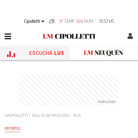
Cipolletti
TEMP
HUM
10:57 HS
5°
50%
ESCUCHÁ
LU5
LMCIPOLLETTI
Boca
05 DE MAYO 2025 - 18:01
DEPORTES