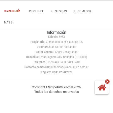
CIPOLLETTI
+HISTORIAS
EL COMEDOR
TEMAS DEL DÍA
MAS E
Información
Edición:
6953
Propietario:
Comunicaciones y Medios S.A
Director:
Juan Carlos Schroeder
Editor General:
Ángel Casagrande
Domicilio:
Fotheringham 445, Neuquén (CP 8300)
Teléfono:
(0299) 449 0400 / 449 0410
Contacto comercial:
publicidad@lmneuquen.com.ar
Registro DNA: 123442625
Copyright
LMCipolletti.com
© 2026,
Todos los derechos reservados