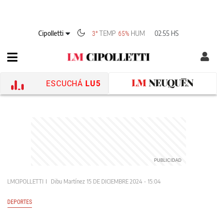
Cipolletti
TEMP
HUM
02:55 HS
3°
65%
ESCUCHÁ
LU5
LMCIPOLLETTI
Dibu Martínez
15 DE DICIEMBRE 2024 - 15:04
DEPORTES