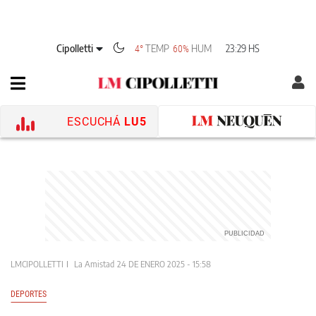
Cipolletti
TEMP
HUM
23:29 HS
4°
60%
ESCUCHÁ
LU5
LMCIPOLLETTI
La Amistad
24 DE ENERO 2025 - 15:58
DEPORTES