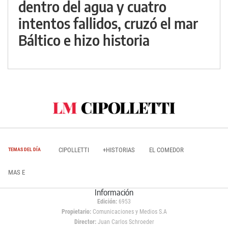
dentro del agua y cuatro
intentos fallidos, cruzó el mar
Báltico e hizo historia
CIPOLLETTI
+HISTORIAS
EL COMEDOR
TEMAS DEL DÍA
MAS E
Información
Edición:
6953
Propietario:
Comunicaciones y Medios S.A
Director:
Juan Carlos Schroeder