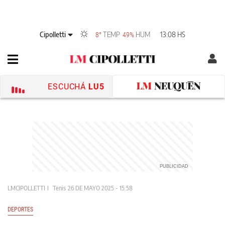
Cipolletti
TEMP
HUM
13:08 HS
8°
49%
ESCUCHÁ
LU5
LMCIPOLLETTI
Tenis
26 DE MAYO 2025 - 15:58
DEPORTES