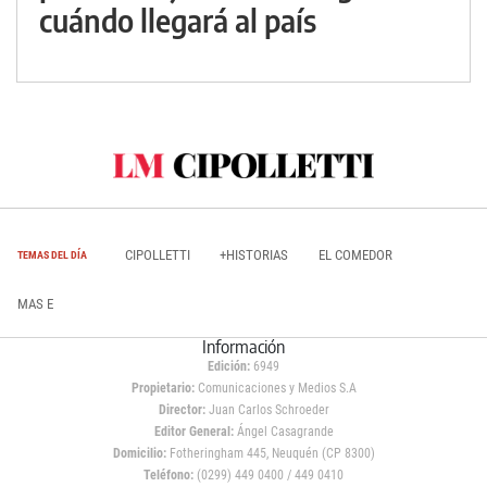
cuándo llegará al país
CIPOLLETTI
+HISTORIAS
EL COMEDOR
TEMAS DEL DÍA
MAS E
Información
Edición:
6949
Propietario:
Comunicaciones y Medios S.A
Director:
Juan Carlos Schroeder
Editor General:
Ángel Casagrande
Domicilio:
Fotheringham 445, Neuquén (CP 8300)
Teléfono:
(0299) 449 0400 / 449 0410