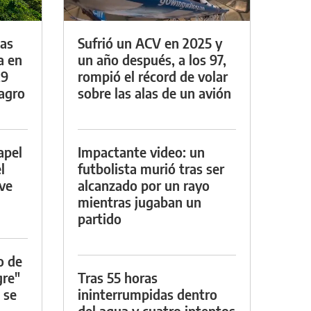
das
Sufrió un ACV en 2025 y
a en
un año después, a los 97,
29
rompió el récord de volar
lagro
sobre las alas de un avión
apel
Impactante video: un
l
futbolista murió tras ser
rve
alcanzado por un rayo
mientras jugaban un
partido
o de
gre"
Tras 55 horas
 se
ininterrumpidas dentro
del agua y cuatro intentos