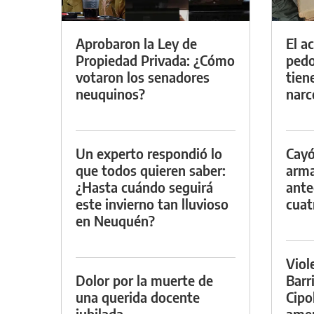
Aprobaron la Ley de
El a
Propiedad Privada: ¿Cómo
pedof
votaron los senadores
tien
neuquinos?
narc
Un experto respondió lo
Cayó
que todos quieren saber:
arma
¿Hasta cuándo seguirá
ante
este invierno tan lluvioso
cuat
en Neuquén?
Viol
Dolor por la muerte de
Barr
una querida docente
Cipo
jubilada
amen