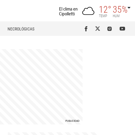
12°
35%
El clima en
Cipolletti
TEMP
HUM
NECROLÓGICAS