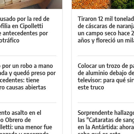
cusado por la red de
Tiraron 12 mil tonela
ilia en Cipolletti
de cáscaras de naranj
e antecedentes por
un campo seco hace 
otráfico
años y floreció un mi
 por un robo a mano
Colocar un trozo de p
da y quedó preso por
de aluminio debajo de
cedentes: tiene
televisor: para qué si
ro causas abiertas
este truco
ento asalto en el
Sorprendente hallazg
io Obrero de
las "Cataratas de san
lletti: una menor fue
en la Antártida: ahora
azada y encerrada
sabe qué es este