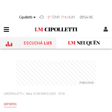
Cipolletti
TEMP
HUM
09:54 HS
5°
71%
ESCUCHÁ
LU5
LMCIPOLLETTI
Boca
13 DE MAYO 2025 - 10:10
DEPORTES